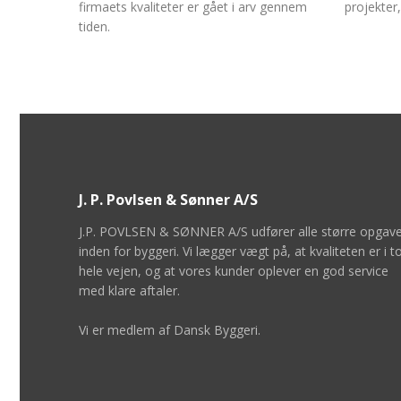
firmaets kvaliteter er gået i arv gennem
projekter
tiden.
J. P. Povlsen & Sønner A/S
J.P. POVLSEN & SØNNER A/S udfører alle større opgave
inden for byggeri. Vi lægger vægt på, at kvaliteten er i t
hele vejen, og at vores kunder oplever en god service
med klare aftaler.
Vi er medlem af Dansk Byggeri.