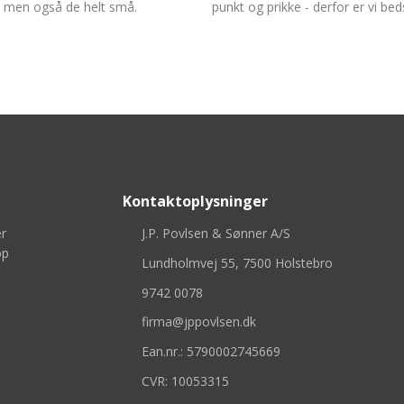
, men også de helt små.
punkt og prikke - derfor er vi bed
Kontaktoplysninger​
r
J.P. Povlsen & Sønner A/S
op
Lundholmvej 55, 7500 Holstebro
9742 0078
firma@jppovlsen.dk
Ean.nr.: 5790002745669
CVR: ​​10053315