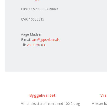
Ean.nr.: 5790002745669
CVR: 10053315
Aage Madsen​
E-mail:
am@jppovlsen.dk
Tlf:
28 99 50 63
Byggekvalitet
Vi 
Vi har eksisteret i mere end 100 år, og
Vi løser b