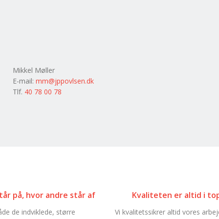
Mikkel Møller​
E-mail:
mm@jppovlsen.dk
Tlf.
40 78 00 78
står på, hvor andre står af
Kvaliteten er altid i to
åde de indviklede, større
Vi kvalitetssikrer altid vores arbejd