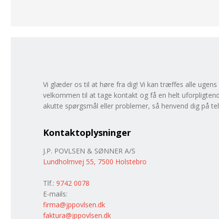
​Vi glæder os til at høre fra dig! Vi kan træffes alle uge
velkommen til at tage kontakt og få en helt uforpligten
akutte spørgsmål eller problemer, så henvend dig på telef
Kontaktoplysninger
​J.P. POVLSEN & SØNNER A/S
Lundholmvej 55, 7500 Holstebro
Tlf.:
9742 0078
E-mails:
firma@jppovlsen.dk
​
faktura@jppovlsen​.dk​